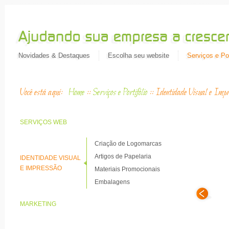
Novidades & Destaques
Escolha seu website
Serviços e Por
Você está aqui:
Home
::
Serviços e Portifólio
::
Identidade Visual e Impr
SERVIÇOS WEB
Criação de Logomarcas
Artigos de Papelaria
IDENTIDADE VISUAL
E IMPRESSÃO
Materiais Promocionais
Embalagens
MARKETING